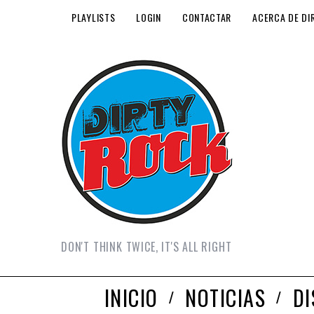
PLAYLISTS
LOGIN
CONTACTAR
ACERCA DE DI
DON'T THINK TWICE, IT'S ALL RIGHT
INICIO
NOTICIAS
D