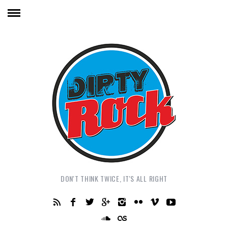
DON'T THINK TWICE, IT'S ALL RIGHT