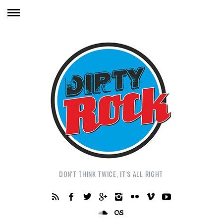
DON'T THINK TWICE, IT'S ALL RIGHT