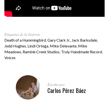
Etiquetas de la historia
Death of a Hummingbird
,
Gary Clark Jr.
,
Jack Barksdale
,
Jedd Hughes
,
Lindi Ortega
,
Mike Delevante
,
Mike
Meadows
,
Ramble Creek Studios
,
Truly Handmade Record
,
Voices
Escrito por
Carlos Pérez Báez