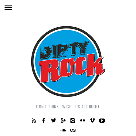
DON'T THINK TWICE, IT'S ALL RIGHT