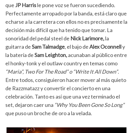
que
JP Harris
le pone voz se fueron sucediendo.
Perfectamente arropado por la banda, está claro que
echarse a la carretera con ellos no es precisamente la
decisión más difícil que ha tenido que tomar. La
sonoridad del pedal steel de
Nick Larimore,
la
guitarra de
Sam Talmadge
, el bajo de
Alex Oconnell
y
la batería de
Sam Leighton,
a
cunaban al público entre
el honky-tonk y el outlaw country en temas como
“Maria”, Two For The Road” o “Write It All Down”
.
Entre todos, consiguieron hacer mover al más quieto
de Razzmatazz y convertir el concierto en una
celebración. Tanto es así que una vez terminado el
set, dejaron caer una
“Why You Been Gone So Long”
que puso un broche de oro a la velada.