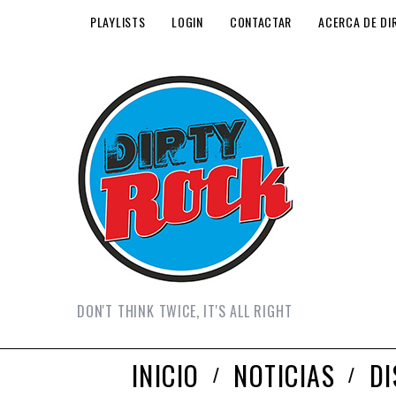
PLAYLISTS
LOGIN
CONTACTAR
ACERCA DE DI
DON'T THINK TWICE, IT'S ALL RIGHT
INICIO
NOTICIAS
D