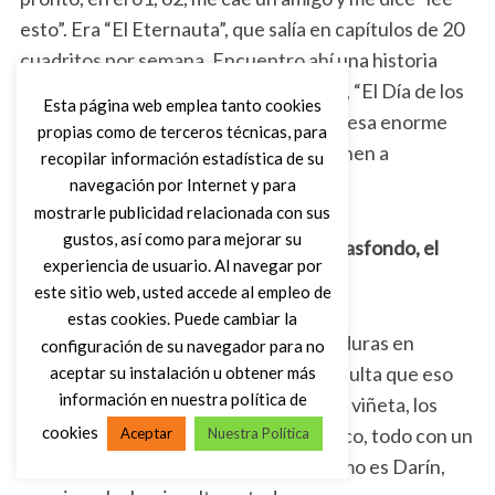
esto”. Era “El Eternauta”, que salía en capítulos de 20
cuadritos por semana. Encuentro ahí una historia
muy clásica de invasión extraterrestre, “El Día de los
Esta página web emplea tanto cookies
Trífidos”, “La Guerra de los Mundos”, eesa enorme
propias como de terceros técnicas, para
cantidad de libros donde se ve que vienen a
recopilar información estadística de su
invadirnos.
navegación por Internet y para
mostrarle publicidad relacionada con sus
gustos, así como para mejorar su
La guerra fría estaba también ahí de trasfondo, el
experiencia de usuario. Al navegar por
macartismo.
este sitio web, usted accede al empleo de
estas cookies. Puede cambiar la
La guerra fría, el macartismo, las dictaduras en
configuración de su navegador para no
Argentina. Me cae “El Eternauta” y resulta que eso
aceptar su instalación u obtener más
información en nuestra política de
pasa en Buenos Aires. Empiezo a ver la viñeta, los
cookies
dibujos pasando en lugares que conozco, todo con un
Aceptar
Nuestra Política
tipo extraordinariamente porteño, como es Darín,