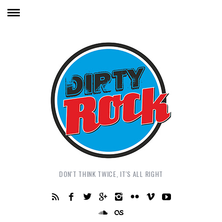
DON'T THINK TWICE, IT'S ALL RIGHT