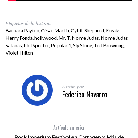
Etiquetas de la historia
Barbara Payton
,
César Martín
,
Cybill Shepherd
,
Freaks
,
Henry Fonda
,
hollywood
,
Mr. T
,
No me Judas
,
No me Judas
Satanás
,
Phil Spector
,
Popular 1
,
Sly Stone
,
Tod Browning
,
Violet Hilton
Escrito por
Federico Navarro
Artículo anterior
Rock Imperium Festival en Cartagena: Más de