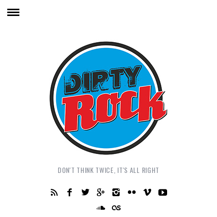
DON'T THINK TWICE, IT'S ALL RIGHT