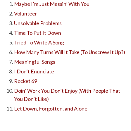
Maybe I’m Just Messin’ With You
Volunteer
Unsolvable Problems
Time To Put It Down
Tried To Write A Song
How Many Turns Will It Take (To Unscrew It Up?)
Meaningful Songs
I Don’t Enunciate
Rocket 69
Doin’ Work You Don’t Enjoy (With People That
You Don’t Like)
Let Down, Forgotten, and Alone