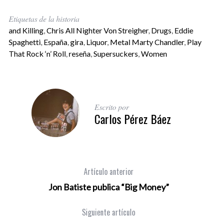
Etiquetas de la historia
and Killing
,
Chris All Nighter Von Streigher
,
Drugs
,
Eddie
Spaghetti
,
España
,
gira
,
Liquor
,
Metal Marty Chandler
,
Play
That Rock ‘n’ Roll
,
reseña
,
Supersuckers
,
Women
Escrito por
Carlos Pérez Báez
Artículo anterior
Jon Batiste publica “Big Money”
Siguiente artículo