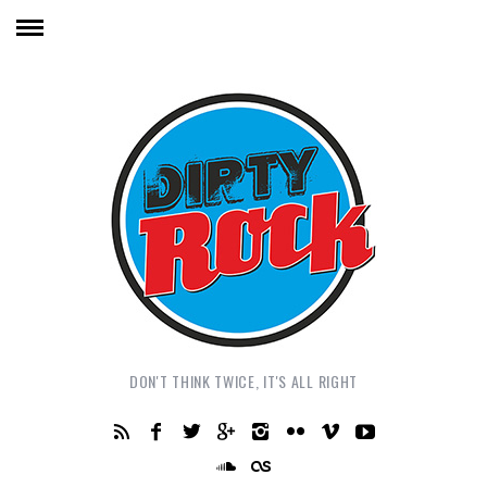
DON'T THINK TWICE, IT'S ALL RIGHT