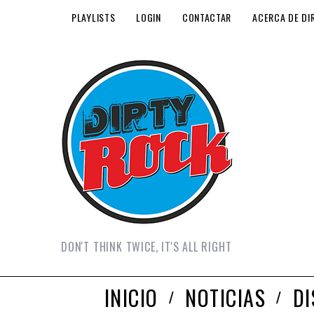
PLAYLISTS
LOGIN
CONTACTAR
ACERCA DE DI
DON'T THINK TWICE, IT'S ALL RIGHT
INICIO
NOTICIAS
D