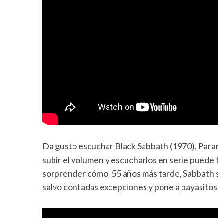
Da gusto escuchar Black Sabbath (1970), Paranoi
subir el volumen y escucharlos en serie puede 
sorprender cómo, 55 años más tarde, Sabbath 
salvo contadas excepciones y pone a payasitos