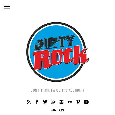
DON'T THINK TWICE, IT'S ALL RIGHT