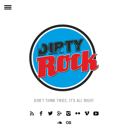
DON'T THINK TWICE, IT'S ALL RIGHT