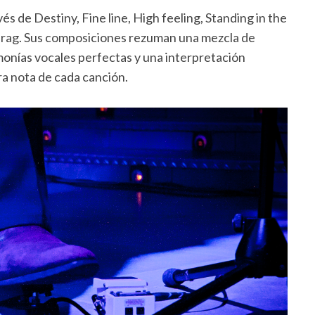
és de Destiny, Fine line, High feeling, Standing in the
 a drag. Sus composiciones rezuman una mezcla de
monías vocales perfectas y una interpretación
ra nota de cada canción.