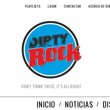
PLAYLISTS
LOGIN
CONTACTAR
ACERCA DE DI
DON'T THINK TWICE, IT'S ALL RIGHT
INICIO
NOTICIAS
D