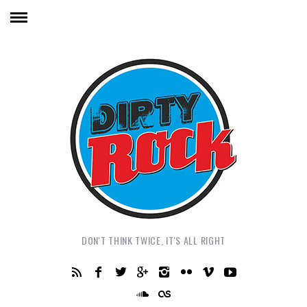
DON'T THINK TWICE, IT'S ALL RIGHT