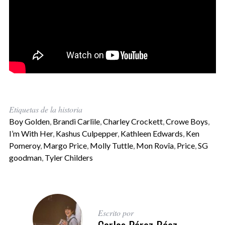
Etiquetas de la historia
Boy Golden
,
Brandi Carlile
,
Charley Crockett
,
Crowe Boys
,
I’m With Her
,
Kashus Culpepper
,
Kathleen Edwards
,
Ken
Pomeroy
,
Margo Price
,
Molly Tuttle
,
Mon Rovîa
,
Price
,
SG
goodman
,
Tyler Childers
Escrito por
Carlos Pérez Báez