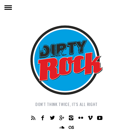
DON'T THINK TWICE, IT'S ALL RIGHT