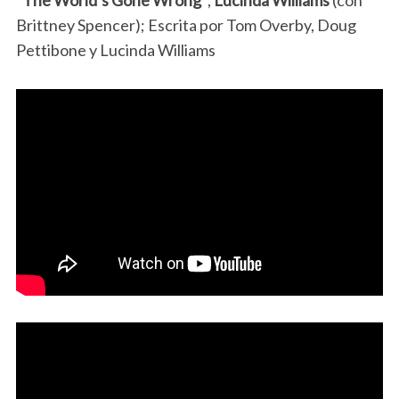
“The World’s Gone Wrong”
,
Lucinda Williams
(con
Brittney Spencer); Escrita por Tom Overby, Doug
Pettibone y Lucinda Williams