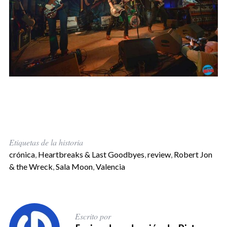
Etiquetas de la historia
crónica
,
Heartbreaks & Last Goodbyes
,
review
,
Robert Jon
& the Wreck
,
Sala Moon
,
Valencia
Escrito por