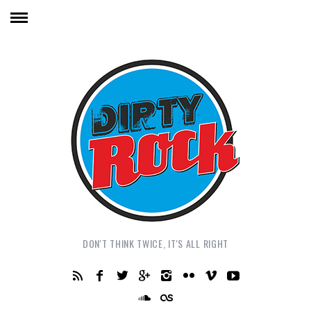
DON'T THINK TWICE, IT'S ALL RIGHT