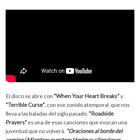
El disco se abre con
“When Your Heart Breaks”
y
“Terrible Curse”
, con ese sonido atemporal que nos
lleva a las baladas del siglo pasado.
“Roadside
Prayers”
es una de esas canciones que evocan una
juventud que no volverá.
“Oraciones al borde del
camino/ Mientras nuestras lágrimas silenciosas