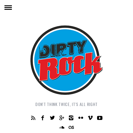
DON'T THINK TWICE, IT'S ALL RIGHT