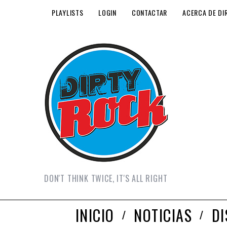
PLAYLISTS
LOGIN
CONTACTAR
ACERCA DE DI
DON'T THINK TWICE, IT'S ALL RIGHT
INICIO
NOTICIAS
D