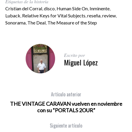
Etiquetas de la historia
Cristian del Corral
,
disco
,
Human Side On
,
Inminente
,
Luback
,
Relative Keys for Vital Subjects
,
reseña
,
review
,
Sonorama
,
The Deal
,
The Measure of the Step
Escrito por
Miguel López
Artículo anterior
THE VINTAGE CARAVAN vuelven en noviembre
con su “PORTALS 2OUR”
Siguiente artículo