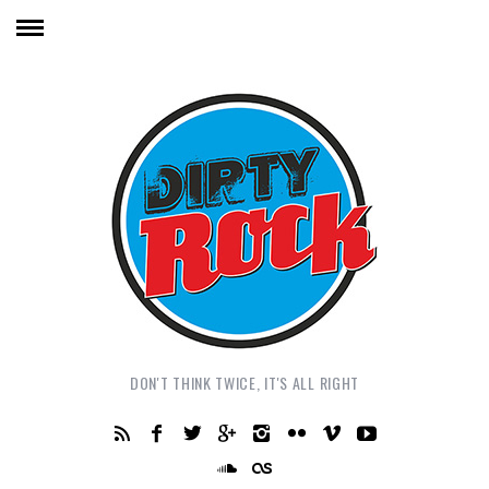
DON'T THINK TWICE, IT'S ALL RIGHT