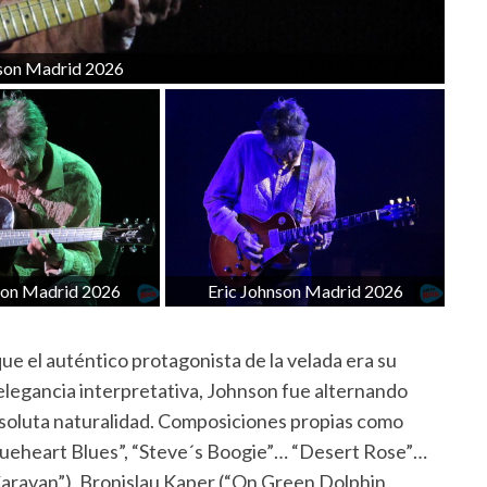
nson Madrid 2026
son Madrid 2026
Eric Johnson Madrid 2026
 el auténtico protagonista de la velada era su
 elegancia interpretativa, Johnson fue alternando
 absoluta naturalidad. Composiciones propias como
rueheart Blues”, “Steve´s Boogie”… “Desert Rose”…
aravan”), Bronislau Kaper (“On Green Dolphin