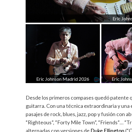
Eric Joh
Eric Johnson Madrid 2026
Eric John
Desde los primeros compases quedó patente que
guitarra. Con una técnica extraordinaria y una
pasajes de rock, blues, jazz, pop y fusión con
“Righteous”, “Forty Mile Town”, “Friends”… “T
alternadas con versiones de
Duke Ellington
(“C