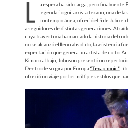
L
a espera ha sido larga, pero finalmente
E
legendario guitarrista texano, una de las
contemporánea, ofreció el 5 de Julio en
a seguidores de distintas generaciones. Atraíd
cuya trayectoria ha marcado la historia del ro
no se alcanzó el lleno absoluto, la asistencia f
expectación que genera un artista de culto. A
Kimbro al bajo, Johnson presentó un repertorio
Dentro de su gira por Europa
“Texaphonic”
, tí
ofreció un viaje por los múltiples estilos que h