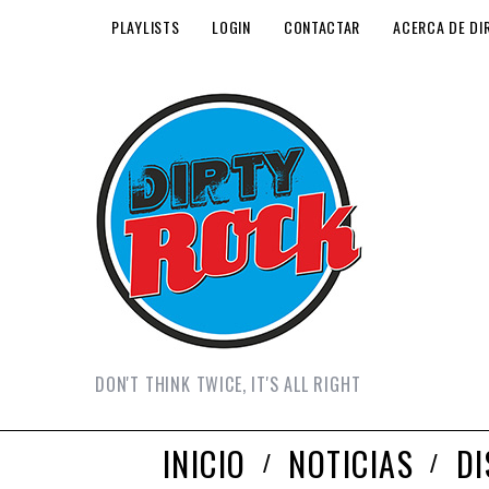
PLAYLISTS
LOGIN
CONTACTAR
ACERCA DE DI
DON'T THINK TWICE, IT'S ALL RIGHT
INICIO
NOTICIAS
D