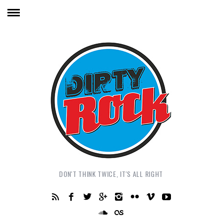
DON'T THINK TWICE, IT'S ALL RIGHT