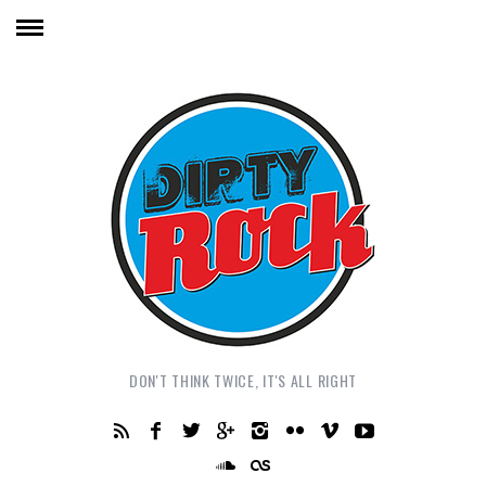
DON'T THINK TWICE, IT'S ALL RIGHT