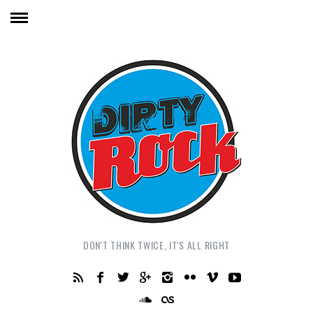
DON'T THINK TWICE, IT'S ALL RIGHT