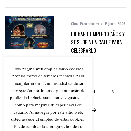
Giras
,
Promociones
18 junio, 2026
DIOBAR CUMPLE 10 AÑOS Y
SE SUBE A LA CALLE PARA
CELEBRARLO
Esta página web emplea tanto cookies
propias como de terceros técnicas, para
recopilar información estadística de su
navegación por Internet y para mostrarle
1
2
3
4
5
publicidad relacionada con sus gustos, así
como para mejorar su experiencia de
6
…
156
usuario. Al navegar por este sitio web,
usted accede al empleo de estas cookies.
Puede cambiar la configuración de su