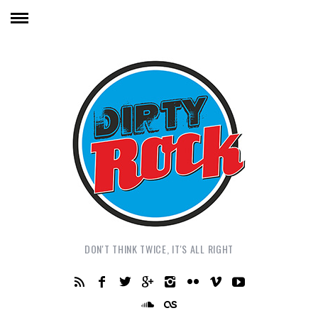
DON'T THINK TWICE, IT'S ALL RIGHT