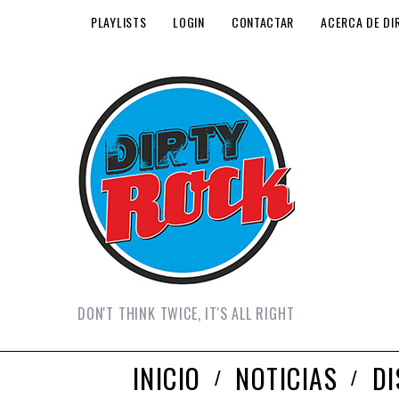
PLAYLISTS
LOGIN
CONTACTAR
ACERCA DE DI
DON'T THINK TWICE, IT'S ALL RIGHT
INICIO
NOTICIAS
D