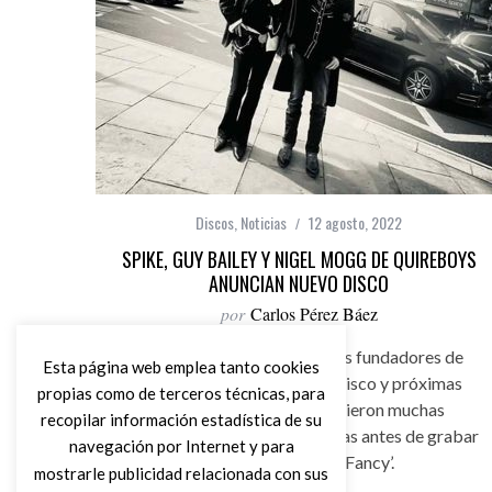
Discos
,
Noticias
12 agosto, 2022
SPIKE, GUY BAILEY Y NIGEL MOGG DE QUIREBOYS
ANUNCIAN NUEVO DISCO
por
Carlos Pérez Báez
Spike y Guy Bailey miembros fundadores de
Esta página web emplea tanto cookies
Quireboys anuncian nuevo disco y próximas
propias como de terceros técnicas, para
conceirtos. Ambos escribieron muchas
recopilar información estadística de su
canciones inacabadas e inéditas antes de grabar
navegación por Internet y para
‘A Bit of What You Fancy’.
mostrarle publicidad relacionada con sus