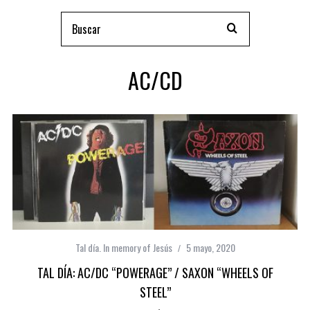
AC/CD
Tal día. In memory of Jesús
5 mayo, 2020
TAL DÍA: AC/DC “POWERAGE” / SAXON “WHEELS OF
STEEL”