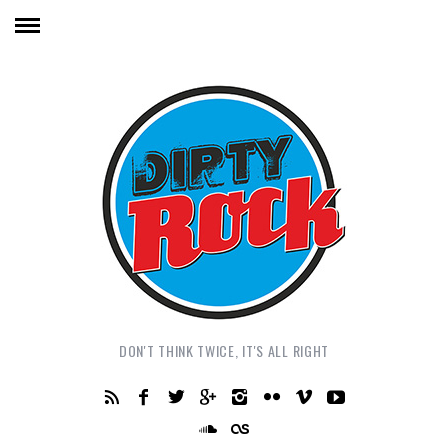
DON'T THINK TWICE, IT'S ALL RIGHT