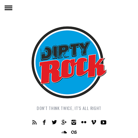
DON'T THINK TWICE, IT'S ALL RIGHT