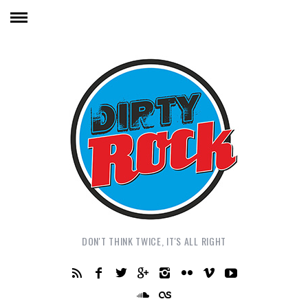
DON'T THINK TWICE, IT'S ALL RIGHT