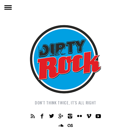
DON'T THINK TWICE, IT'S ALL RIGHT