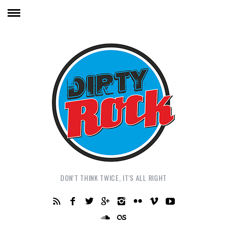
DON'T THINK TWICE, IT'S ALL RIGHT