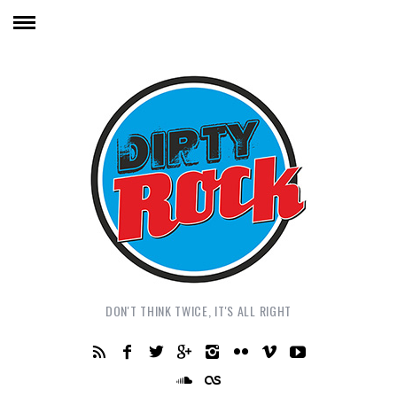
DON'T THINK TWICE, IT'S ALL RIGHT