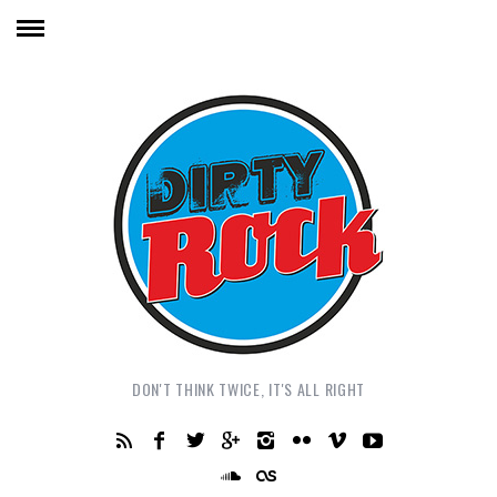
DON'T THINK TWICE, IT'S ALL RIGHT