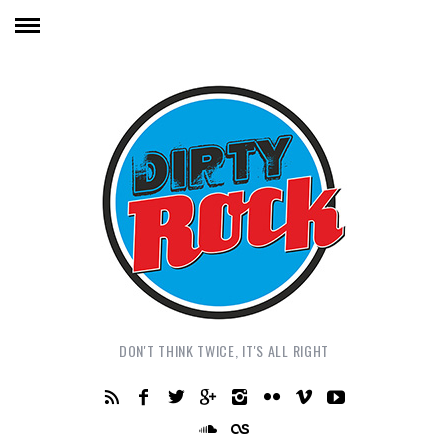
DON'T THINK TWICE, IT'S ALL RIGHT