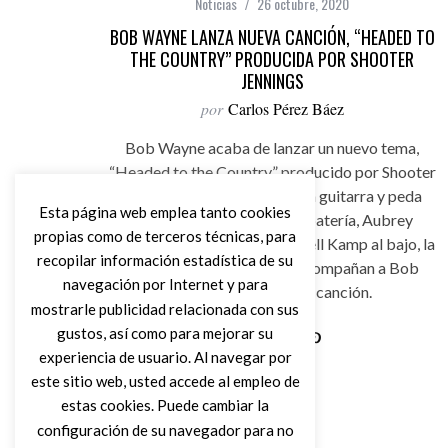
Noticias
26 octubre, 2020
BOB WAYNE LANZA NUEVA CANCIÓN, “HEADED TO
THE COUNTRY” PRODUCIDA POR SHOOTER
JENNINGS
por
Carlos Pérez Báez
Bob Wayne acaba de lanzar un nuevo tema,
“Headed to the Country” producido por Shooter
Jennings. John Schreffler a la guitarra y peda
Esta página web emplea tanto cookies
steel, Jamie Douglass a la batería, Aubrey
propias como de terceros técnicas, para
Richmond al violín y Ted Russell Kamp al bajo, la
recopilar información estadística de su
propia banda de Shooter acompañan a Bob
navegación por Internet y para
Wayne en esta nueva canción.
mostrarle publicidad relacionada con sus
gustos, así como para mejorar su
experiencia de usuario. Al navegar por
Leer Más
este sitio web, usted accede al empleo de
estas cookies. Puede cambiar la
configuración de su navegador para no