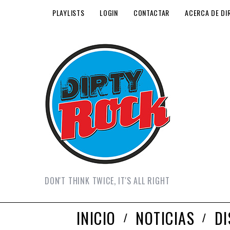
PLAYLISTS
LOGIN
CONTACTAR
ACERCA DE DI
DON'T THINK TWICE, IT'S ALL RIGHT
INICIO
NOTICIAS
D