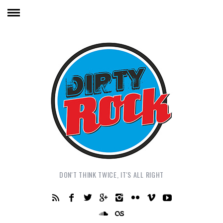
DON'T THINK TWICE, IT'S ALL RIGHT