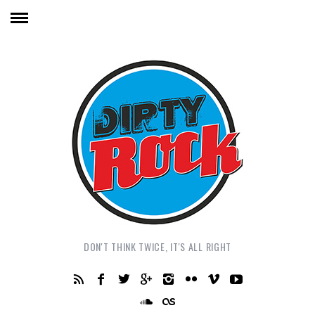
DON'T THINK TWICE, IT'S ALL RIGHT