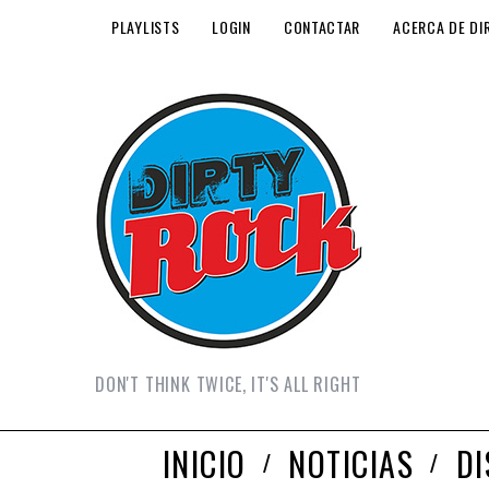
PLAYLISTS
LOGIN
CONTACTAR
ACERCA DE DI
DON'T THINK TWICE, IT'S ALL RIGHT
INICIO
NOTICIAS
D