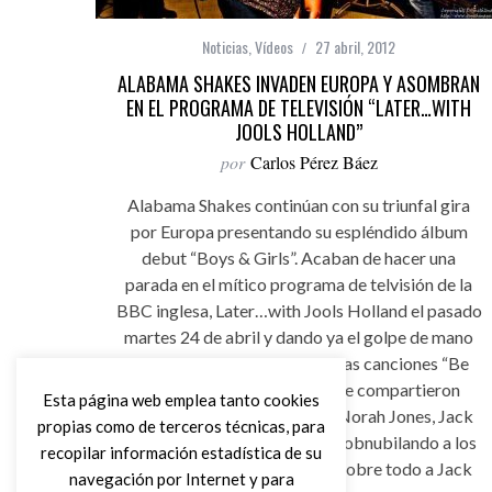
Noticias
,
Vídeos
27 abril, 2012
ALABAMA SHAKES INVADEN EUROPA Y ASOMBRAN
EN EL PROGRAMA DE TELEVISIÓN “LATER…WITH
JOOLS HOLLAND”
por
Carlos Pérez Báez
Alabama Shakes continúan con su triunfal gira
por Europa presentando su espléndido álbum
debut “Boys & Girls”. Acaban de hacer una
parada en el mítico programa de telvisión de la
BBC inglesa, Later…with Jools Holland el pasado
martes 24 de abril y dando ya el golpe de mano
definitivo con dos maravillosas canciones “Be
Mine” y “Hold On”. Esa noche compartieron
Esta página web emplea tanto cookies
escenario con la maravillosa Norah Jones, Jack
propias como de terceros técnicas, para
White y Grimes, noqueando y obnubilando a los
recopilar información estadística de su
allí presentes, televidentes y sobre todo a Jack
navegación por Internet y para