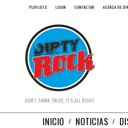
PLAYLISTS
LOGIN
CONTACTAR
ACERCA DE DI
DON'T THINK TWICE, IT'S ALL RIGHT
INICIO
NOTICIAS
D