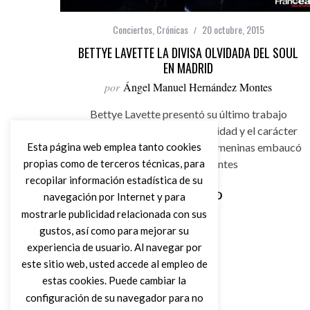
Conciertos
,
Crónicas
20 octubre, 2015
BETTYE LAVETTE LA DIVISA OLVIDADA DEL SOUL
EN MADRID
por
Ángel Manuel Hernández Montes
Bettye Lavette presentó su último trabajo
“Worth” donde la profesionalidad y el carácter
Esta página web emplea tanto cookies
de una de las grandes voces femeninas embaucó
propias como de terceros técnicas, para
a todos los presentes
recopilar información estadística de su
navegación por Internet y para
mostrarle publicidad relacionada con sus
Leer Más
gustos, así como para mejorar su
experiencia de usuario. Al navegar por
este sitio web, usted accede al empleo de
estas cookies. Puede cambiar la
configuración de su navegador para no