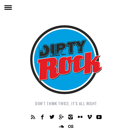
DON'T THINK TWICE, IT'S ALL RIGHT