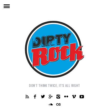
DON'T THINK TWICE, IT'S ALL RIGHT