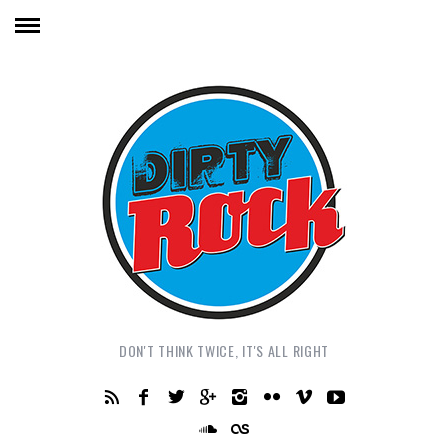
DON'T THINK TWICE, IT'S ALL RIGHT