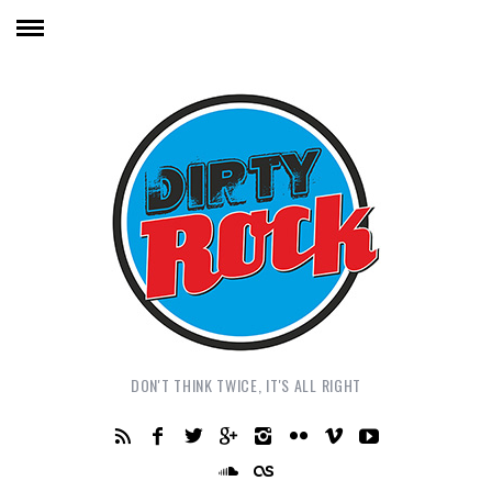
DON'T THINK TWICE, IT'S ALL RIGHT