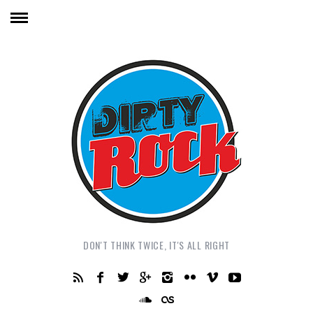
DON'T THINK TWICE, IT'S ALL RIGHT