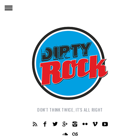
DON'T THINK TWICE, IT'S ALL RIGHT