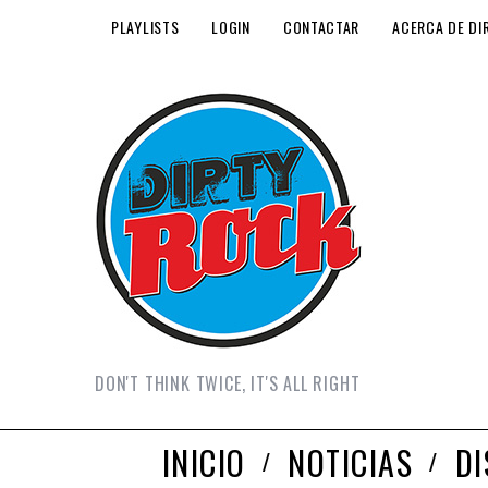
PLAYLISTS
LOGIN
CONTACTAR
ACERCA DE DI
DON'T THINK TWICE, IT'S ALL RIGHT
INICIO
NOTICIAS
D