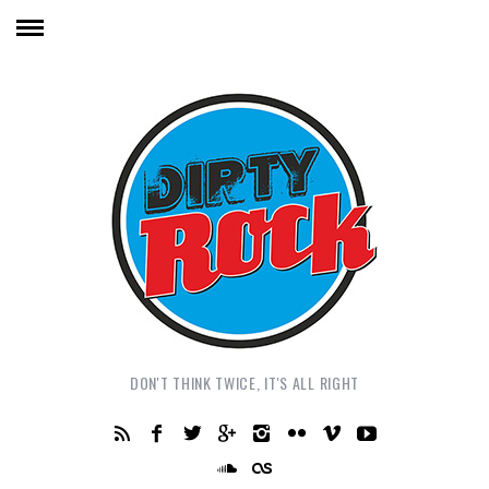
DON'T THINK TWICE, IT'S ALL RIGHT