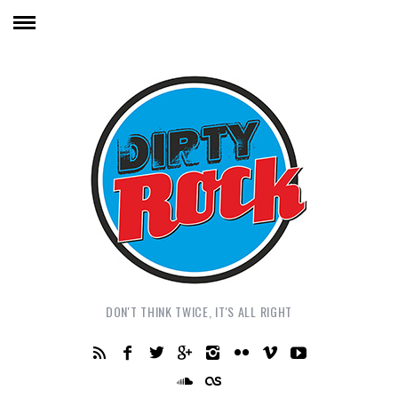
DON'T THINK TWICE, IT'S ALL RIGHT