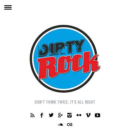
DON'T THINK TWICE, IT'S ALL RIGHT