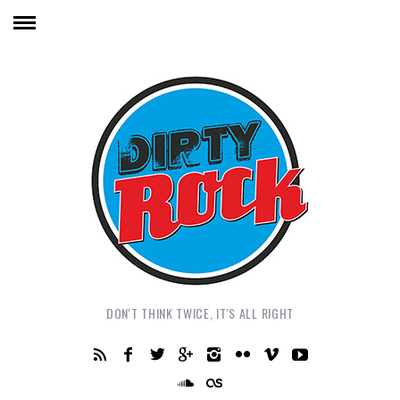
DON'T THINK TWICE, IT'S ALL RIGHT