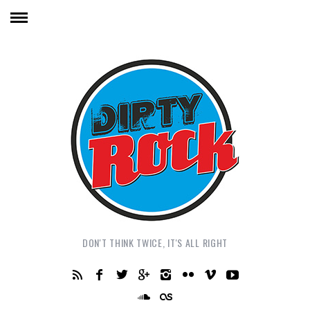
DON'T THINK TWICE, IT'S ALL RIGHT