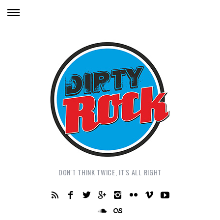
DON'T THINK TWICE, IT'S ALL RIGHT